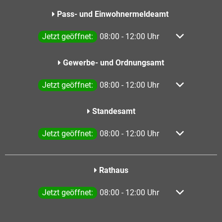
Pass- und Einwohnermeldeamt
Klicken, um weitere Öffnungs- oder Schließzeiten a
Jetzt geöffnet:
08:00
-
12:00
Uhr
Von 08:00 bis
Gewerbe- und Ordnungsamt
Klicken, um weitere Öffnungs- oder Schließzeiten a
Jetzt geöffnet:
08:00
-
12:00
Uhr
Von 08:00 bis
Standesamt
Klicken, um weitere Öffnungs- oder Schließzeiten a
Jetzt geöffnet:
08:00
-
12:00
Uhr
Von 08:00 bis
Rathaus
Klicken, um weitere Öffnungs- oder Schließzeiten a
Jetzt geöffnet:
08:00
-
12:00
Uhr
Von 08:00 bis