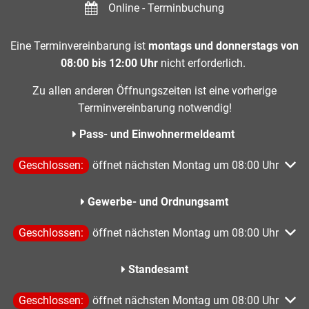
Online - Terminbuchung
Eine Terminvereinbarung ist
montags und donnerstags von
08:00 bis 12:00 Uhr
nicht erforderlich.
Zu allen anderen Öffnungszeiten ist eine vorherige
Terminvereinbarung notwendig!
Pass- und Einwohnermeldeamt
Klicken, um weitere Öffnungs- oder Schließzeiten auszublen
Geschlossen:
öffnet nächsten Montag um 08:00 Uhr
Gewerbe- und Ordnungsamt
Klicken, um weitere Öffnungs- oder Schließzeiten auszublen
Geschlossen:
öffnet nächsten Montag um 08:00 Uhr
Standesamt
Klicken, um weitere Öffnungs- oder Schließzeiten auszublen
Geschlossen:
öffnet nächsten Montag um 08:00 Uhr