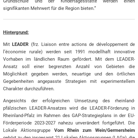
Grundschule und der Kindertagesstätte werden einen
signifikanten Mehrwert für die Region bieten.“
Hintergrund:
Mit
LEADER
(frz. Liaison entre actions de développement de
l’économie rurale) werden seit 1991 modellhaft innovative
Vorhaben im ländlichen Raum gefördert. Mit dem LEADER-
Ansatz soll einer begrenzten Anzahl von Gebieten die
Möglichkeit gegeben werden, neuartige und den örtlichen
Gegebenheiten angepasste Strategien mit experimentellem
Charakter durchzuführen.
Angesichts der erfolgreichen Umsetzung des rheinland-
pfälzischen LEADER-Ansatzes wird die LEADER-Förderung in
Rheinland-Pfalz im Rahmen des GAP-Strategieplans in der EU-
Förderperiode 2023-2027 nahezu unverändert fortgeführt. Die
Lokale Aktionsgruppe
Vom Rhein zum Wein/Germersheim
gehört zu den insgesamt 21 Lokalen Aktionsgruppen (LAGn), die