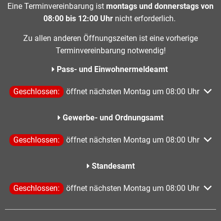
Eine Terminvereinbarung ist
montags und donnerstags von
08:00 bis 12:00 Uhr
nicht erforderlich.
Zu allen anderen Öffnungszeiten ist eine vorherige
Terminvereinbarung notwendig!
Pass- und Einwohnermeldeamt
Klicken, um weitere Öffnungs- oder Schließzeiten auszublen
Geschlossen:
öffnet nächsten Montag um 08:00 Uhr
Gewerbe- und Ordnungsamt
Klicken, um weitere Öffnungs- oder Schließzeiten auszublen
Geschlossen:
öffnet nächsten Montag um 08:00 Uhr
Standesamt
Klicken, um weitere Öffnungs- oder Schließzeiten auszublen
Geschlossen:
öffnet nächsten Montag um 08:00 Uhr