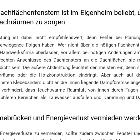
achflächenfenstern ist im Eigenheim beliebt, 
 Dachräumen zu sorgen.
istung ist dabei nicht empfehlenswert, denn Fehler bei Plan
rwiegende Folgen haben. Wer nicht über die nötigen Fachkenntni
n Handwerksfirma überlassen, vor allem bei nötigen Änderungen a
erechten Anschlüsse des Dachfensters an die Dachflächen, sie
tdicht sein. Die äußere Abdichtung leuchtet den meisten ein, denn s
räume oder die Holzkonstruktion eindringt. Aber auch auf der
gneten Klebebändern dicht an die innen liegende Dampfbremse ang
ht verhindert, dass feuchtwarme Raumluft von innen durch Fugen 
n kühleren Bereichen als Tauwasser ausfallen und Dämmung und D
ebrücken und Energieverlust vermieden werd
ergieverluste zu vermeiden, sollte zudem zwischen Fenster u