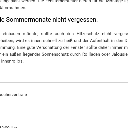
ingeplant werden. Die Fensterhersteller bieten für die Montage s
 Dämmrahmen.
 die Sommermonate nicht vergessen.
r einbauen möchte, sollte auch den Hitzeschutz nicht verges
heiben, wird es innen schnell zu heiß und der Aufenthalt in den 
ämmung. Eine gute Verschattung der Fenster sollte daher immer m
ür ein außen liegender Sonnenschutz durch Rollladen oder Jalousi
Innenrollos.
raucherzentrale