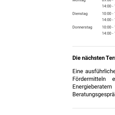
Montag
09:00
-
Von 09:
14:00
-
Von 14:
Dienstag
10:00
-
Von 10:
14:00
-
Von 14:
Donnerstag
10:00
-
Von 10:
14:00
-
Von 14:
Die nächsten Te
Eine ausführlich
Fördermitteln 
Energieberat
Beratungsgesprä