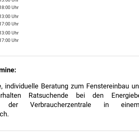
13:00
Uhr
00 bis 13:00 Uhr
18:00
Uhr
00 bis 18:00 Uhr
13:00
Uhr
00 bis 13:00 Uhr
17:00
Uhr
00 bis 17:00 Uhr
13:00
Uhr
00 bis 13:00 Uhr
17:00
Uhr
00 bis 17:00 Uhr
rmine:
e, individuelle Beratung zum Fenstereinbau 
erhalten Ratsuchende bei den Energieb
ern der Verbraucherzentrale in einem
ch.