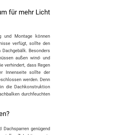
um für mehr Licht
ung und Montage können
sse verfügt, sollte den
m Dachgebälk. Besonders
 müssen außen wind- und
ie verhindert, dass Regen
 Innenseite sollte der
eschlossen werden. Denn
in die Dachkonstruktion
achbalken durchfeuchten
en?
nd Dachsparren genügend