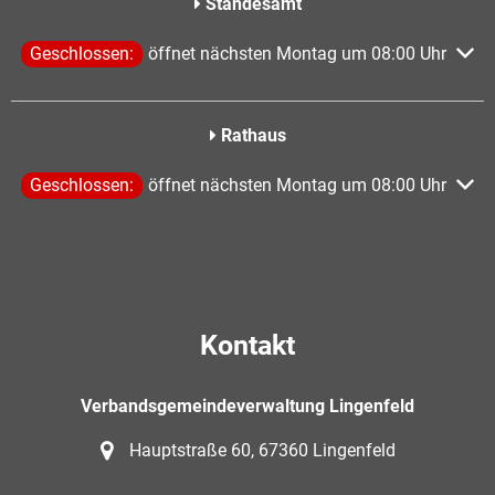
Standesamt
Klicken, um weitere Öffnungs- oder Schließzeiten auszublen
Geschlossen:
öffnet nächsten Montag um 08:00 Uhr
Rathaus
Klicken, um weitere Öffnungs- oder Schließzeiten auszublen
Geschlossen:
öffnet nächsten Montag um 08:00 Uhr
Kontakt
Verbandsgemeindeverwaltung Lingenfeld
Hauptstraße 60, 67360 Lingenfeld