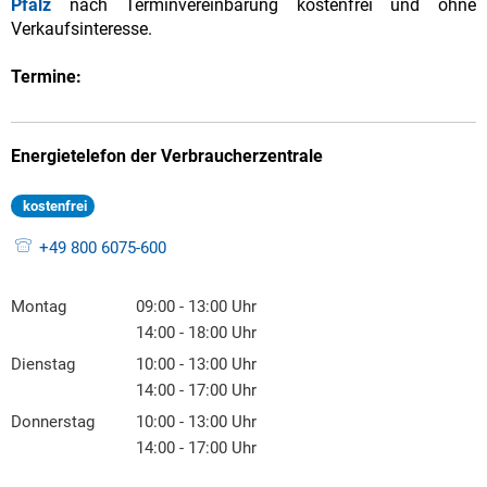
Pfalz
nach Terminvereinbarung kostenfrei und ohne
Verkaufsinteresse.
Termine:
Energietelefon der Verbraucherzentrale
kostenfrei
+49 800 6075-600
Montag
09:00
-
13:00
Uhr
Von 09:00 bis 13:00 Uhr
14:00
-
18:00
Uhr
Von 14:00 bis 18:00 Uhr
Dienstag
10:00
-
13:00
Uhr
Von 10:00 bis 13:00 Uhr
14:00
-
17:00
Uhr
Von 14:00 bis 17:00 Uhr
Donnerstag
10:00
-
13:00
Uhr
Von 10:00 bis 13:00 Uhr
14:00
-
17:00
Uhr
Von 14:00 bis 17:00 Uhr