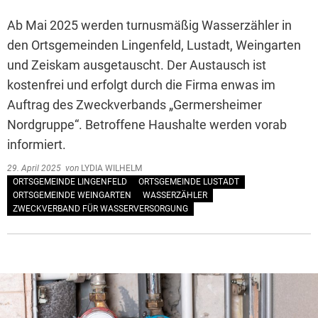
Ab Mai 2025 werden turnusmäßig Wasserzähler in
den Ortsgemeinden Lingenfeld, Lustadt, Weingarten
und Zeiskam ausgetauscht. Der Austausch ist
kostenfrei und erfolgt durch die Firma enwas im
Auftrag des Zweckverbands „Germersheimer
Nordgruppe“. Betroffene Haushalte werden vorab
informiert.
29. April 2025
von
LYDIA WILHELM
ORTSGEMEINDE LINGENFELD
ORTSGEMEINDE LUSTADT
ORTSGEMEINDE WEINGARTEN
WASSERZÄHLER
ZWECKVERBAND FÜR WASSERVERSORGUNG