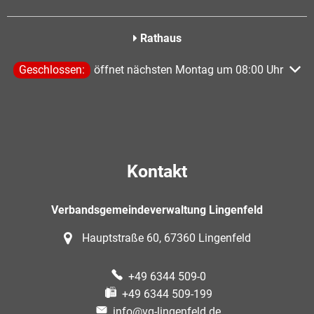
Rathaus
Klicken, um weitere Öffnungs- oder Schließzeiten auszublen
Geschlossen:
öffnet nächsten Montag um 08:00 Uhr
Kontakt
Verbandsgemeindeverwaltung Lingenfeld
Hauptstraße 60, 67360 Lingenfeld
+49 6344 509-0
+49 6344 509-199
info@vg-lingenfeld.de