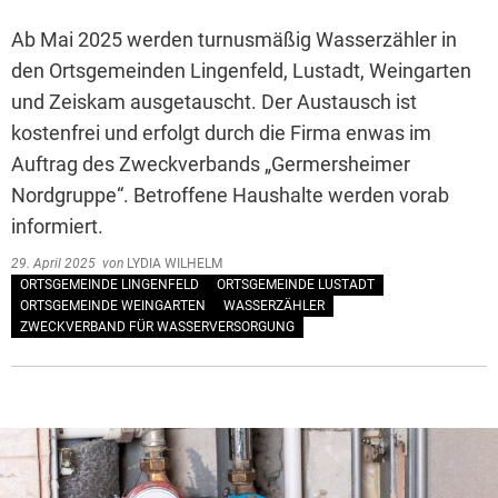
Ab Mai 2025 werden turnusmäßig Wasserzähler in
den Ortsgemeinden Lingenfeld, Lustadt, Weingarten
und Zeiskam ausgetauscht. Der Austausch ist
kostenfrei und erfolgt durch die Firma enwas im
Auftrag des Zweckverbands „Germersheimer
Nordgruppe“. Betroffene Haushalte werden vorab
informiert.
29. April 2025
von
LYDIA WILHELM
ORTSGEMEINDE LINGENFELD
ORTSGEMEINDE LUSTADT
ORTSGEMEINDE WEINGARTEN
WASSERZÄHLER
ZWECKVERBAND FÜR WASSERVERSORGUNG