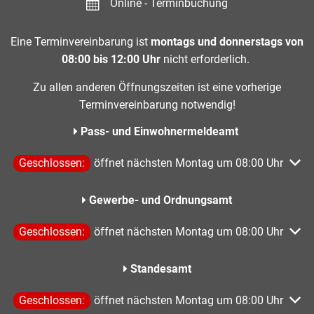
Online - Terminbuchung
Eine Terminvereinbarung ist
montags und donnerstags von
08:00 bis 12:00 Uhr
nicht erforderlich.
Zu allen anderen Öffnungszeiten ist eine vorherige
Terminvereinbarung notwendig!
Pass- und Einwohnermeldeamt
Klicken, um weitere Öffnungs- oder Schließzeiten auszublen
Geschlossen:
öffnet nächsten Montag um 08:00 Uhr
Gewerbe- und Ordnungsamt
Klicken, um weitere Öffnungs- oder Schließzeiten auszublen
Geschlossen:
öffnet nächsten Montag um 08:00 Uhr
Standesamt
Klicken, um weitere Öffnungs- oder Schließzeiten auszublen
Geschlossen:
öffnet nächsten Montag um 08:00 Uhr