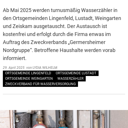
Ab Mai 2025 werden turnusmäßig Wasserzähler in
den Ortsgemeinden Lingenfeld, Lustadt, Weingarten
und Zeiskam ausgetauscht. Der Austausch ist
kostenfrei und erfolgt durch die Firma enwas im
Auftrag des Zweckverbands „Germersheimer
Nordgruppe“. Betroffene Haushalte werden vorab
informiert.
29. April 2025
von
LYDIA WILHELM
ORTSGEMEINDE LINGENFELD
ORTSGEMEINDE LUSTADT
ORTSGEMEINDE WEINGARTEN
WASSERZÄHLER
ZWECKVERBAND FÜR WASSERVERSORGUNG