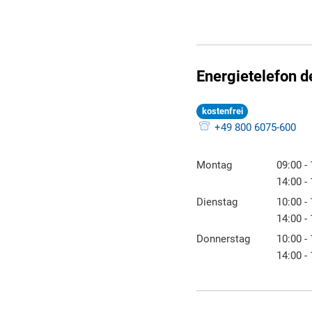
Energietelefon d
kostenfrei
+49 800 6075-600
Montag
09:00
-
Von 09:
14:00
-
Von 14:
Dienstag
10:00
-
Von 10:
14:00
-
Von 14:
Donnerstag
10:00
-
Von 10:
14:00
-
Von 14: