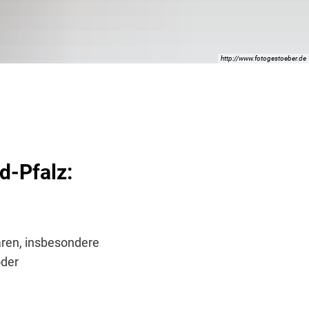
http://www.fotogestoeber.de
nd-Pfalz:
aren, insbesondere
oder