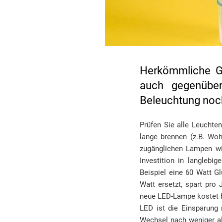
Herkömmliche Gl
auch gegenüber
Beleuchtung noch
Prüfen Sie alle Leuchte
lange brennen (z.B. Wo
zugänglichen Lampen wi
Investition in langlebi
Beispiel eine 60 Watt G
Watt ersetzt, spart pr
neue LED-Lampe kostet h
LED ist die Einsparung 
Wechsel nach weniger als