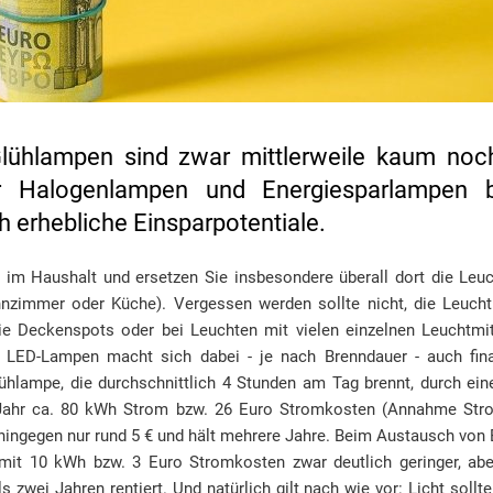
ühlampen sind zwar mittlerweile kaum noch
 Halogenlampen und Energiesparlampen b
 erhebliche Einsparpotentiale.
n im Haushalt und ersetzen Sie insbesondere überall dort die Leu
hnzimmer oder Küche). Vergessen werden sollte nicht, die Leucht
e Deckenspots oder bei Leuchten mit vielen einzelnen Leuchtmit
ge LED-Lampen macht sich dabei - je nach Brenndauer - auch fin
lühlampe, die durchschnittlich 4 Stunden am Tag brennt, durch ei
o Jahr ca. 80 kWh Strom bzw. 26 Euro Stromkosten (Annahme Stro
ingegen nur rund 5 € und hält mehrere Jahre. Beim Austausch von
mit 10 kWh bzw. 3 Euro Stromkosten zwar deutlich geringer, abe
 zwei Jahren rentiert. Und natürlich gilt nach wie vor: Licht sollt