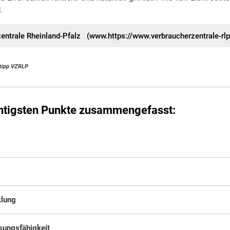
.
entrale Rheinland-Pfalz (www.https://www.verbraucherzentrale-rlp
etipp VZRLP
chtigsten Punkte zusammengefasst:
klung
ssungsfähigkeit