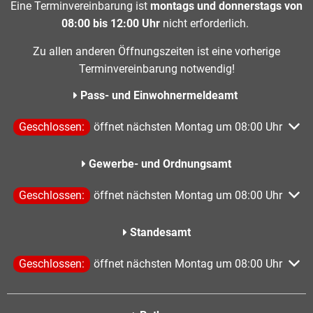
Eine Terminvereinbarung ist
montags und donnerstags von
08:00 bis 12:00 Uhr
nicht erforderlich.
Zu allen anderen Öffnungszeiten ist eine vorherige
Terminvereinbarung notwendig!
Pass- und Einwohnermeldeamt
Klicken, um weitere Öffnungs- oder Schließzeiten auszublen
Geschlossen:
öffnet nächsten Montag um 08:00 Uhr
Gewerbe- und Ordnungsamt
Klicken, um weitere Öffnungs- oder Schließzeiten auszublen
Geschlossen:
öffnet nächsten Montag um 08:00 Uhr
Standesamt
Klicken, um weitere Öffnungs- oder Schließzeiten auszublen
Geschlossen:
öffnet nächsten Montag um 08:00 Uhr