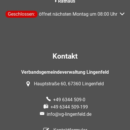
Rathaus
Klicken, um weitere Öffnungs- oder Schließzeiten auszublen
Geschlossen:
öffnet nächsten Montag um 08:00 Uhr
Kontakt
Verbandsgemeindeverwaltung Lingenfeld
Hauptstraße 60, 67360 Lingenfeld
+49 6344 509-0
+49 6344 509-199
info@vg-lingenfeld.de