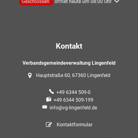
Klicken, um weitere Öffnungs- oder Schließzeiten aus
Geschlossen:
öffnet heute um 08:00 Uhr
Kontakt
Verbandsgemeindeverwaltung Lingenfeld
Hauptstraße 60, 67360 Lingenfeld
+49 6344 509-0
+49 6344 509-199
info@vg-lingenfeld.de
Kontaktformular