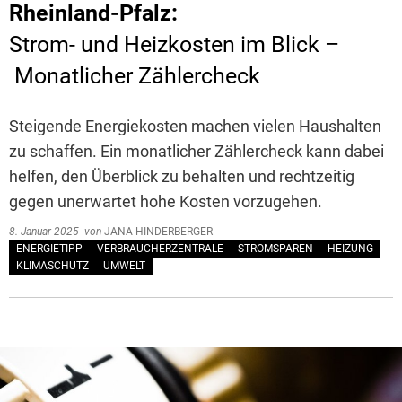
Rheinland-Pfalz:
Strom- und Heizkosten im Blick –
Monatlicher Zählercheck
Steigende Energiekosten machen vielen Haushalten
zu schaffen. Ein monatlicher Zählercheck kann dabei
helfen, den Überblick zu behalten und rechtzeitig
gegen unerwartet hohe Kosten vorzugehen.
8. Januar 2025
von
JANA HINDERBERGER
ENERGIETIPP
VERBRAUCHERZENTRALE
STROMSPAREN
HEIZUNG
KLIMASCHUTZ
UMWELT