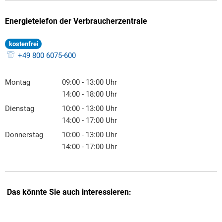
Energietelefon der Verbraucherzentrale
kostenfrei
+49 800 6075-600
Montag
09:00
-
13:00
Uhr
Von 09:00 bis 13:00 Uhr
14:00
-
18:00
Uhr
Von 14:00 bis 18:00 Uhr
Dienstag
10:00
-
13:00
Uhr
Von 10:00 bis 13:00 Uhr
14:00
-
17:00
Uhr
Von 14:00 bis 17:00 Uhr
Donnerstag
10:00
-
13:00
Uhr
Von 10:00 bis 13:00 Uhr
14:00
-
17:00
Uhr
Von 14:00 bis 17:00 Uhr
Das könnte Sie auch interessieren: