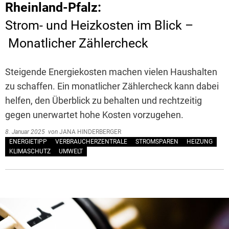
Rheinland-Pfalz:
Strom- und Heizkosten im Blick –
Monatlicher Zählercheck
Steigende Energiekosten machen vielen Haushalten
zu schaffen. Ein monatlicher Zählercheck kann dabei
helfen, den Überblick zu behalten und rechtzeitig
gegen unerwartet hohe Kosten vorzugehen.
8. Januar 2025
von
JANA HINDERBERGER
ENERGIETIPP
VERBRAUCHERZENTRALE
STROMSPAREN
HEIZUNG
KLIMASCHUTZ
UMWELT