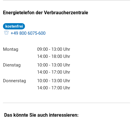
Energietelefon der Verbraucherzentrale
kostenfrei
+49 800 6075-600
Montag
09:00
-
13:00
Uhr
Von 09:00 bis 13:00 Uhr
14:00
-
18:00
Uhr
Von 14:00 bis 18:00 Uhr
Dienstag
10:00
-
13:00
Uhr
Von 10:00 bis 13:00 Uhr
14:00
-
17:00
Uhr
Von 14:00 bis 17:00 Uhr
Donnerstag
10:00
-
13:00
Uhr
Von 10:00 bis 13:00 Uhr
14:00
-
17:00
Uhr
Von 14:00 bis 17:00 Uhr
Das könnte Sie auch interessieren: