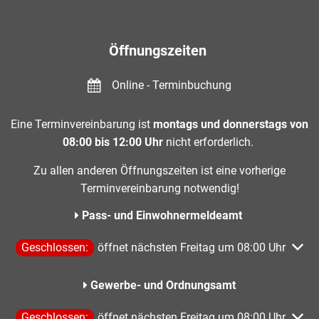
Öffnungszeiten
Online - Terminbuchung
Eine Terminvereinbarung ist
montags und donnerstags von
08:00 bis 12:00 Uhr
nicht erforderlich.
Zu allen anderen Öffnungszeiten ist eine vorherige
Terminvereinbarung notwendig!
Pass- und Einwohnermeldeamt
Klicken, um weitere Öffnungs- oder Schließzeiten auszublen
Geschlossen:
öffnet nächsten Freitag um 08:00 Uhr
Gewerbe- und Ordnungsamt
Klicken, um weitere Öffnungs- oder Schließzeiten auszublen
Geschlossen:
öffnet nächsten Freitag um 08:00 Uhr