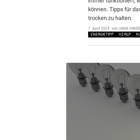
immer funktioniert, w
können. Tipps für da
trocken zu halten.
1. April 2025
von
JANA HIND
ENERGIETIPP
VZ-RLP
K