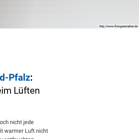
http://www.fotogestoeber.de
d-Pfalz
:
eim Lüften
ch nicht jede
it warmer Luft nicht