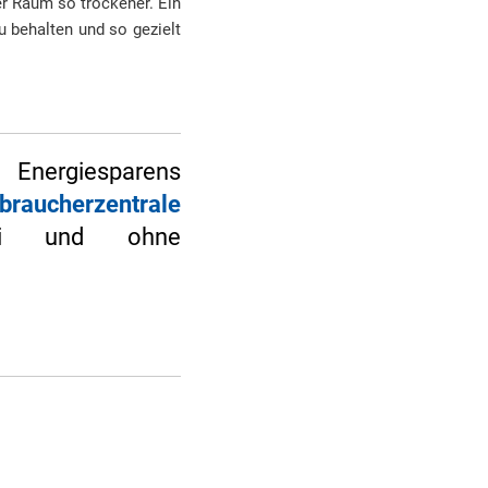
er Raum so trockener. Ein
u behalten und so gezielt
Energiesparens
braucherzentrale
frei und ohne