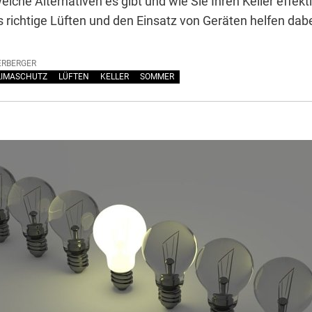
elche Alternativen es gibt und wie Sie Ihren Keller effek
s richtige Lüften und den Einsatz von Geräten helfen dab
ERBERGER
LIMASCHUTZ
LÜFTEN
KELLER
SOMMER