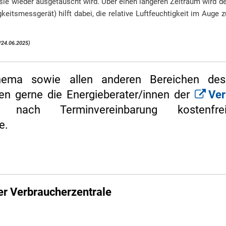
 sie wieder ausgetauscht wird. Über einen längeren Zeitraum wird d
keitsmessgerät) hilft dabei, die relative Luftfeuchtigkeit im Auge z
/24.06.2025)
ema sowie allen anderen Bereichen des 
en gerne die Energieberater/innen der
Ver
alz
nach Terminvereinbarung kosten
e.
er Verbraucherzentrale