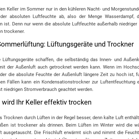
en Keller im Sommer nur in den kühleren Nacht- und Morgenstunden
der absoluten Luftfeuchte ab, also der Menge Wasserdampf, di
n ist. Denn nur wenn die absolute Luftfeuchte außerhalb niedriger is
n trockener.
 Sommerlüftung: Lüftungsgeräte und Trockner
e Lüftungsgeräte schaffen, die selbständig das Innen- und Außen
mit der Außenluft auch getrocknet werden kann. Wenn im Hoch
r die absolute Feuchte der Außenluft längere Zeit zu hoch ist, fu
hen Fällen kann ein Kondensationstrockner zur Luftentfeuchtung 
st niedrigen Stromverbrauch geachtet werden.
wird Ihr Keller effektiv trocken
s Trocknen durch Lüften in der Regel besser, denn kalte Luft enthäl
ßen ist trockener als drinnen. Beim Lüften im Winter wird die wä
t ausgetauscht. Die Frischluft erwärmt sich und nimmt die Feuch