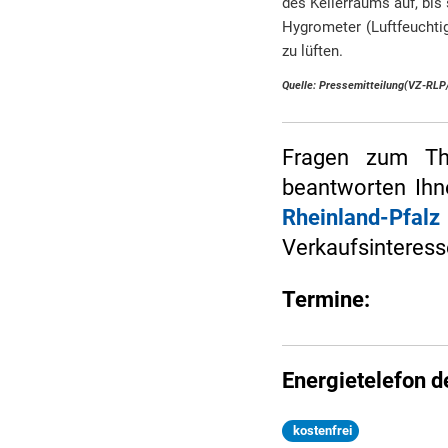
des Kellerraums auf, bis
Hygrometer (Luftfeuchtig
zu lüften.
Quelle: Pressemitteilung(VZ-RLP
Fragen zum Th
beantworten Ihn
Rheinland-Pf
Verkaufsinteress
Termine:
Energietelefon d
kostenfrei