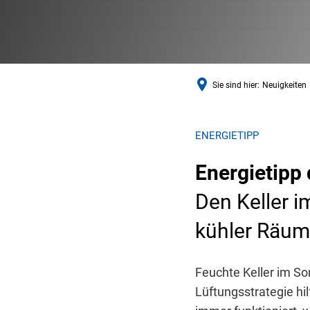
Sie sind hier:
Neuigkeiten
ENERGIETIPP
Energietipp
Den Keller 
kühler Räu
Feuchte Keller im S
Lüftungsstrategie hi