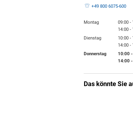
+49 800 6075-600
Montag
09:00
-
Von 09:
14:00
-
Von 14:
Dienstag
10:00
-
Von 10:
14:00
-
Von 14:
Donnerstag
10:00
Von 10:
14:00
Von 14:
Das könnte Sie a