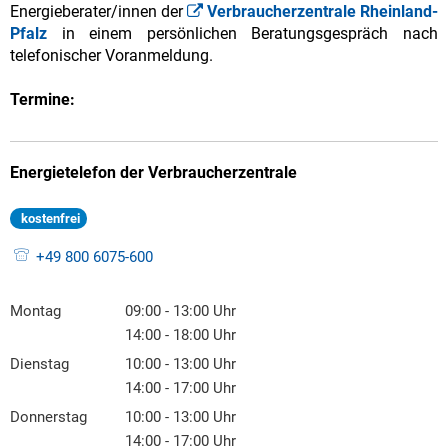
Energieberater/innen der
Verbraucherzentrale Rheinland-
Pfalz
in einem persönlichen Beratungsgespräch nach
telefonischer Voranmeldung.
Termine:
Energietelefon der Verbraucherzentrale
kostenfrei
+49 800 6075-600
Montag
09:00
-
13:00
Uhr
Von 09:00 bis 13:00 Uhr
14:00
-
18:00
Uhr
Von 14:00 bis 18:00 Uhr
Dienstag
10:00
-
13:00
Uhr
Von 10:00 bis 13:00 Uhr
14:00
-
17:00
Uhr
Von 14:00 bis 17:00 Uhr
Donnerstag
10:00
-
13:00
Uhr
Von 10:00 bis 13:00 Uhr
14:00
-
17:00
Uhr