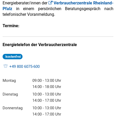
Energieberater/innen der
Verbraucherzentrale Rheinland-
Pfalz
in einem persönlichen Beratungsgespräch nach
telefonischer Voranmeldung.
Termine:
Energietelefon der Verbraucherzentrale
kostenfrei
+49 800 6075-600
Montag
09:00
-
13:00
Uhr
Von 09:00 bis 13:00 Uhr
14:00
-
18:00
Uhr
Von 14:00 bis 18:00 Uhr
Dienstag
10:00
-
13:00
Uhr
Von 10:00 bis 13:00 Uhr
14:00
-
17:00
Uhr
Von 14:00 bis 17:00 Uhr
Donnerstag
10:00
-
13:00
Uhr
Von 10:00 bis 13:00 Uhr
14:00
-
17:00
Uhr