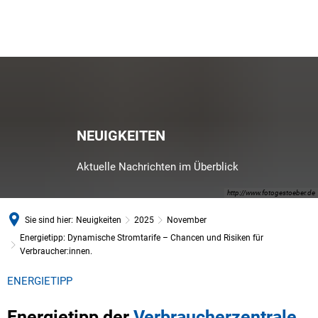
NEUIGKEITEN
Aktuelle Nachrichten im Überblick
http://www.fotogestoeber.de
Sie sind hier:
Neuigkeiten
2025
November
Energietipp: Dynamische Stromtarife – Chancen und Risiken für
Verbraucher:innen.
ENERGIETIPP
Energietipp der
Verbraucherzentrale