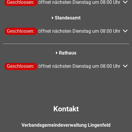
Klicken, um weitere Öffnungs- oder Schließzeiten auszublend
Geschlossen:
öffnet nächsten Dienstag um 08:00 Uhr
Standesamt
Klicken, um weitere Öffnungs- oder Schließzeiten auszublend
Geschlossen:
öffnet nächsten Dienstag um 08:00 Uhr
Rathaus
Klicken, um weitere Öffnungs- oder Schließzeiten auszublend
Geschlossen:
öffnet nächsten Dienstag um 08:00 Uhr
Kontakt
Verbandsgemeindeverwaltung Lingenfeld