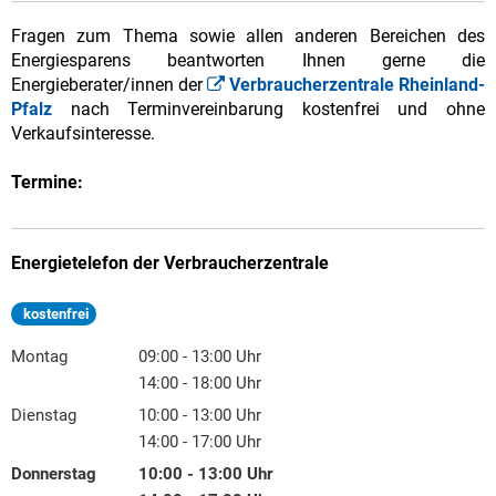
Fragen zum Thema sowie allen anderen Bereichen des
Energiesparens beantworten Ihnen gerne die
Energieberater/innen der
Verbraucherzentrale Rheinland-
Pfalz
nach Terminvereinbarung kostenfrei und ohne
Verkaufsinteresse.
Termine:
Energietelefon der Verbraucherzentrale
kostenfrei
Montag
09:00
-
13:00
Uhr
Von 09:00 bis 13:00 Uhr
14:00
-
18:00
Uhr
Von 14:00 bis 18:00 Uhr
Dienstag
10:00
-
13:00
Uhr
Von 10:00 bis 13:00 Uhr
14:00
-
17:00
Uhr
Von 14:00 bis 17:00 Uhr
Donnerstag
10:00
-
13:00
Uhr