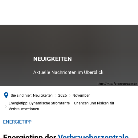
NEUIGKEITEN
Aktuelle Nachrichten im Überblick
http://www.fotogestoeber.de
Sie sind hier:
Neuigkeiten
2025
November
Energietipp: Dynamische Stromtarife – Chancen und Risiken für
Verbraucher:innen.
ENERGIETIPP
Energietipp der
Verbraucherzentrale