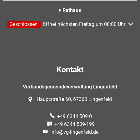
Rathaus
Klicken, um weitere Öffnungs- oder Schließzeiten auszublen
Geschlossen:
öffnet nächsten Freitag um 08:00 Uhr
Kontakt
Verbandsgemeindeverwaltung Lingenfeld
Hauptstraße 60, 67360 Lingenfeld
+49 6344 509-0
+49 6344 509-199
info@vg-lingenfeld.de