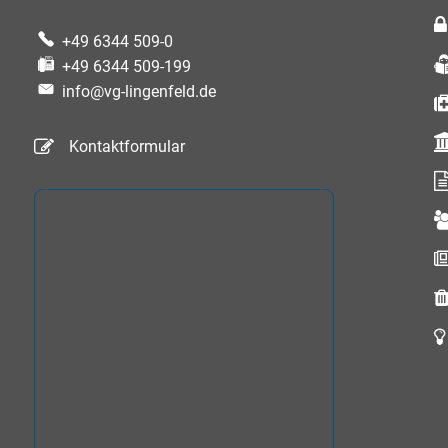
+49 6344 509-0
+49 6344 509-199
info@vg-lingenfeld.de
Kontaktformular
auszublenden
auszublenden
auszublenden