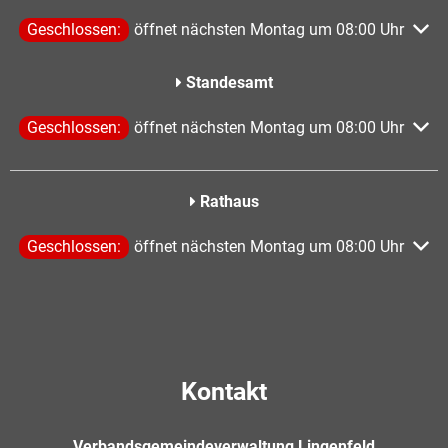
Klicken, um weitere Öffnungs- oder Schließzeiten auszublen
Geschlossen:
öffnet nächsten Montag um 08:00 Uhr
Standesamt
Klicken, um weitere Öffnungs- oder Schließzeiten auszublen
Geschlossen:
öffnet nächsten Montag um 08:00 Uhr
Rathaus
Klicken, um weitere Öffnungs- oder Schließzeiten auszublen
Geschlossen:
öffnet nächsten Montag um 08:00 Uhr
Kontakt
Verbandsgemeindeverwaltung Lingenfeld