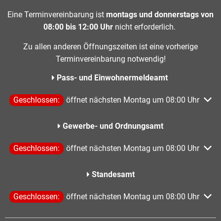
Eine Terminvereinbarung ist
montags und donnerstags von
08:00 bis 12:00 Uhr
nicht erforderlich.
Zu allen anderen Öffnungszeiten ist eine vorherige
Terminvereinbarung notwendig!
Pass- und Einwohnermeldeamt
Klicken, um weitere Öffnungs- oder Schließzeiten auszublen
Geschlossen:
öffnet nächsten Montag um 08:00 Uhr
Gewerbe- und Ordnungsamt
Klicken, um weitere Öffnungs- oder Schließzeiten auszublen
Geschlossen:
öffnet nächsten Montag um 08:00 Uhr
Standesamt
Klicken, um weitere Öffnungs- oder Schließzeiten auszublen
Geschlossen:
öffnet nächsten Montag um 08:00 Uhr