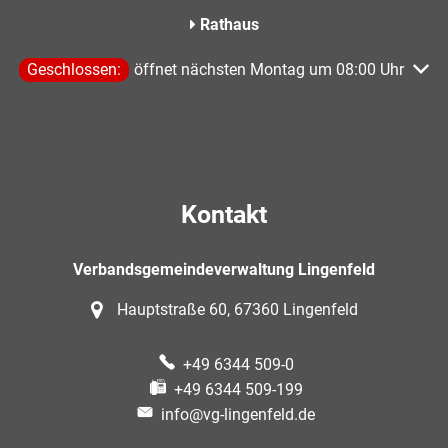
Rathaus
Klicken, um weitere Öffnungs- oder Schließzeiten auszublen
Geschlossen:
öffnet nächsten Montag um 08:00 Uhr
Kontakt
Verbandsgemeindeverwaltung Lingenfeld
Hauptstraße 60, 67360 Lingenfeld
+49 6344 509-0
+49 6344 509-199
info@vg-lingenfeld.de