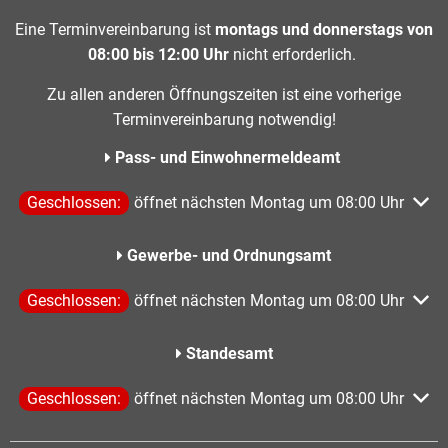
Eine Terminvereinbarung ist
montags und donnerstags von
08:00 bis 12:00 Uhr
nicht erforderlich.
Zu allen anderen Öffnungszeiten ist eine vorherige
Terminvereinbarung notwendig!
Pass- und Einwohnermeldeamt
Klicken, um weitere Öffnungs- oder Schließzeiten auszublen
Geschlossen:
öffnet nächsten Montag um 08:00 Uhr
Gewerbe- und Ordnungsamt
Klicken, um weitere Öffnungs- oder Schließzeiten auszublen
Geschlossen:
öffnet nächsten Montag um 08:00 Uhr
Standesamt
Klicken, um weitere Öffnungs- oder Schließzeiten auszublen
Geschlossen:
öffnet nächsten Montag um 08:00 Uhr