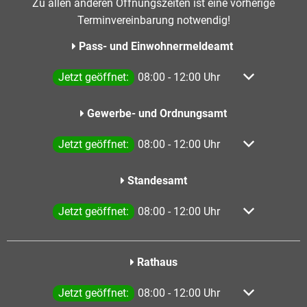
Zu allen anderen Öffnungszeiten ist eine vorherige
Terminvereinbarung notwendig!
Pass- und Einwohnermeldeamt
Klicken, um weitere Öffnungs- oder Schließzeiten a
Jetzt geöffnet:
08:00
-
12:00
Uhr
Von 08:00 bis
Gewerbe- und Ordnungsamt
Klicken, um weitere Öffnungs- oder Schließzeiten a
Jetzt geöffnet:
08:00
-
12:00
Uhr
Von 08:00 bis
Standesamt
Klicken, um weitere Öffnungs- oder Schließzeiten a
Jetzt geöffnet:
08:00
-
12:00
Uhr
Von 08:00 bis
Rathaus
Klicken, um weitere Öffnungs- oder Schließzeiten a
Jetzt geöffnet:
08:00
-
12:00
Uhr
Von 08:00 bis