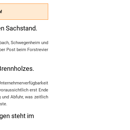
!
en Sachstand.
sbach, Schwegenheim und
per Post beim Forstrevier
Brennholzes.
nternehmerverfügbarkeit
voraussichtlich erst Ende
 und Abfuhr, was zeitlich
sste.
gen steht im