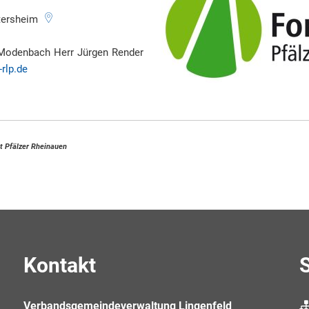
ersheim
r Modenbach
Herr
Jürgen
Render
Revierleiter/ Forstrevier Modenbac
rlp.de
t Pfälzer Rheinauen
Kontakt
S
Verbandsgemeindeverwaltung Lingenfeld