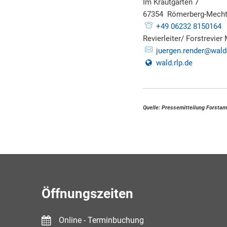
Im Krautgarten 7
67354
Römerberg-Mecht
+49 06232 8150164
Revierleiter/ Forstrevie
juergen.render@wald-
wald.rlp.de
Quelle: Pressemitteilung Forstam
Öffnungszeiten
Online - Terminbuchung