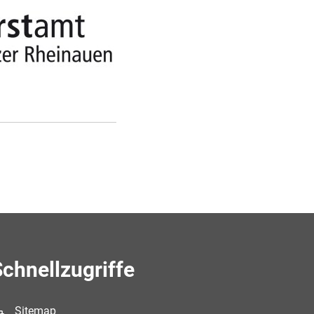
h Herr Jürgen Render
chnellzugriffe
Sitemap