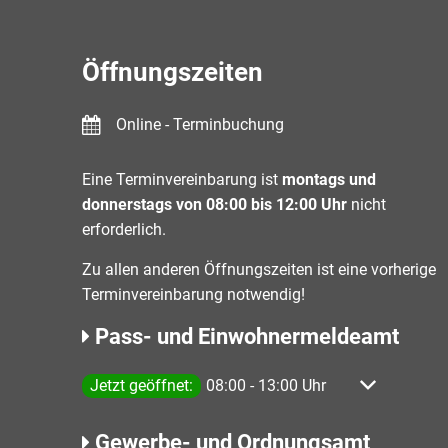
Öffnungszeiten
Online - Terminbuchung
Eine Terminvereinbarung ist
montags und
donnerstags von 08:00 bis 12:00 Uhr
nicht
erforderlich.
Zu allen anderen Öffnungszeiten ist eine vorherige
Terminvereinbarung notwendig!
Pass- und Einwohnermeldeamt
Klicken, um weitere Öffnungs- oder Schließzeiten 
Jetzt geöffnet:
08:00
-
13:00
Uhr
Von 08:00 bis
Gewerbe- und Ordnungsamt