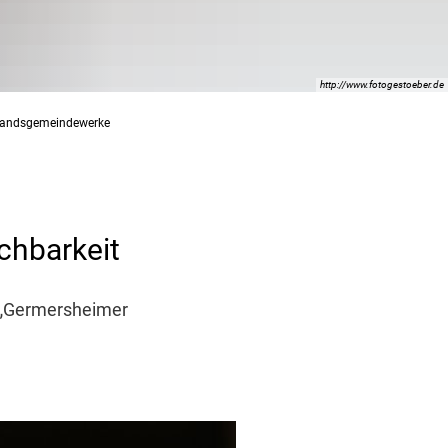
http://www.fotogestoeber.de
rbandsgemeindewerke
chbarkeit
 „Germersheimer