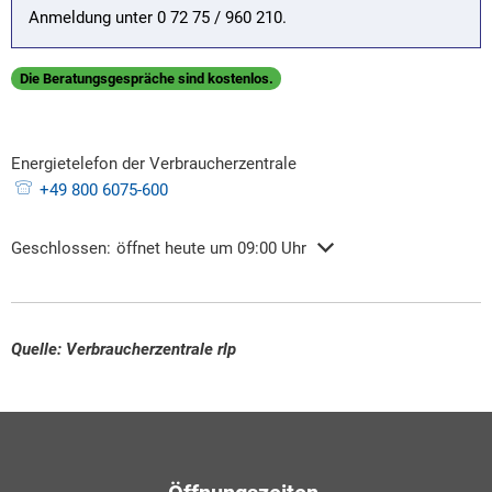
Anmeldung unter 0 72 75 / 960 210.
Die Beratungsgespräche sind kostenlos.
Energietelefon der Verbraucherzentrale
+49 800 6075-600
Klicken, um weitere Öffnungs- oder Schließzeiten auszublenden
Geschlossen:
öffnet heute um 09:00 Uhr
Quelle: Verbraucherzentrale rlp