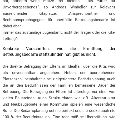
hat, sondern wenn Plätze frei bleiben - als Puffer für
Unvorhergesehenes“, so Andreas Winheller zur Relevanz
ausreichender Kitaplätze. „Ansprechpartner und
Rechtsanspruchsgegner für unerfüllte Betreuungsbedarfe ist
dabei aber
immer das zuständige Jugendamt, nicht der Träger oder die Kita-
Leitung“.
Konkrete Vorschriften, wie die Ermittlung der
Betreuungsbedarfe stattzufinden hat, gibt es nicht.
Die direkte Befragung der Eltern, im Idealfall über die Kita, wird
als unverzichtbar angesehen. Neben der ausreichenden
Platzanzahl beinhaltet eine zielgerichtete Bedarfsplanung auch
die an den Bedürfnissen der Familien bemessene Dauer der
Betreuung. Die Befragung der Eltern ist allerdings nur einer von
vielen Bausteinen. Auch Strukturdaten wie z.B. Altersstruktur
und Neubaugebiete einer Kommune spielen eine wesentliche
Rolle. Die Bedarfsplanung sei nie perfekt und sie decke auch nie
100 % der Bedürfnisse ab. Eine regelmäßige Überprüfung, wie