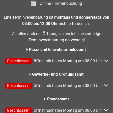
Online - Terminbuchung
Eine Terminvereinbarung ist
montags und donnerstags von
08:00 bis 12:00 Uhr
nicht erforderlich.
Zu allen anderen Öffnungszeiten ist eine vorherige
Terminvereinbarung notwendig!
Pass- und Einwohnermeldeamt
Klicken, um weitere Öffnungs- oder Schließzeiten auszublen
Geschlossen:
öffnet nächsten Montag um 08:00 Uhr
Gewerbe- und Ordnungsamt
Klicken, um weitere Öffnungs- oder Schließzeiten auszublen
Geschlossen:
öffnet nächsten Montag um 08:00 Uhr
Standesamt
Klicken, um weitere Öffnungs- oder Schließzeiten auszublen
Geschlossen:
öffnet nächsten Montag um 08:00 Uhr