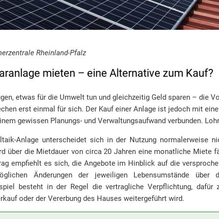
herzentrale Rheinland-Pfalz
laranlage mieten – eine Alternative zum Kauf?
en, etwas für die Umwelt tun und gleichzeitig Geld sparen – die Vo
chen erst einmal für sich. Der Kauf einer Anlage ist jedoch mit ein
einem gewissen Planungs- und Verwaltungsaufwand verbunden. Lohnt
taik-Anlage unterscheidet sich in der Nutzung normalerweise ni
rd über die Mietdauer von circa 20 Jahren eine monatliche Miete fä
rag empfiehlt es sich, die Angebote im Hinblick auf die versproch
glichen Änderungen der jeweiligen Lebensumstände über di
piel besteht in der Regel die vertragliche Verpflichtung, dafür
rkauf oder der Vererbung des Hauses weitergeführt wird.