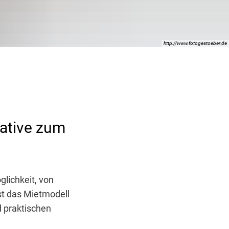
http://www.fotogestoeber.de
native zum
lichkeit, von
st das Mietmodell
d praktischen