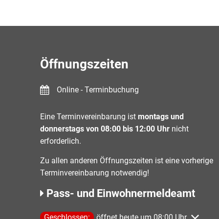
Öffnungszeiten
Online - Terminbuchung
Eine Terminvereinbarung ist
montags und
donnerstags von 08:00 bis 12:00 Uhr
nicht
erforderlich.
Zu allen anderen Öffnungszeiten ist eine vorherige
Terminvereinbarung notwendig!
Pass- und Einwohnermeldeamt
Klicken, um weitere Öffnungs- oder Schließzeiten 
Geschlossen:
öffnet heute um 08:00 Uhr