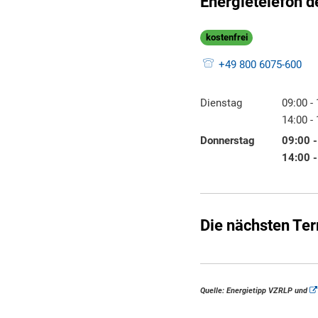
Energietelefon d
kostenfrei
+49 800 6075-600
Dienstag
09:00
-
Von 09:
14:00
-
Von 14:
Donnerstag
09:00
Von 09:
14:00
Von 14:
Die nächsten Te
Quelle: Energietipp VZRLP und