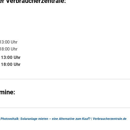
er Verbraucherzentrale:
13:00
Uhr
00 bis 13:00 Uhr
18:00
Uhr
00 bis 18:00 Uhr
-
13:00
Uhr
00 bis 13:00 Uhr
-
18:00
Uhr
00 bis 18:00 Uhr
rmine:
Photovoltaik: Solaranlage mieten – eine Alternative zum Kauf? | Verbraucherzentrale.de