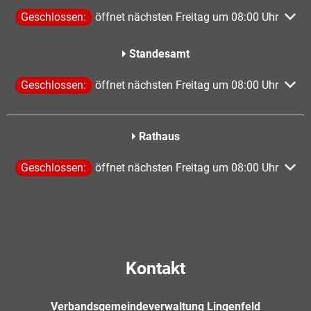
Klicken, um weitere Öffnungs- oder Schließzeiten auszublen
Geschlossen:
öffnet nächsten Freitag um 08:00 Uhr
Standesamt
Klicken, um weitere Öffnungs- oder Schließzeiten auszublen
Geschlossen:
öffnet nächsten Freitag um 08:00 Uhr
Rathaus
Klicken, um weitere Öffnungs- oder Schließzeiten auszublen
Geschlossen:
öffnet nächsten Freitag um 08:00 Uhr
Kontakt
Verbandsgemeindeverwaltung Lingenfeld