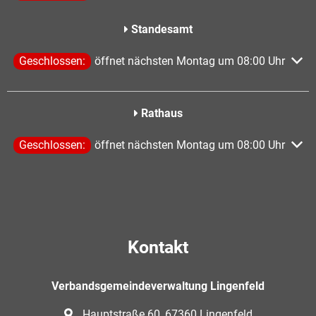
Standesamt
Klicken, um weitere Öffnungs- oder Schließzeiten auszublen
Geschlossen:
öffnet nächsten Montag um 08:00 Uhr
Rathaus
Klicken, um weitere Öffnungs- oder Schließzeiten auszublen
Geschlossen:
öffnet nächsten Montag um 08:00 Uhr
Kontakt
Verbandsgemeindeverwaltung Lingenfeld
Hauptstraße 60, 67360 Lingenfeld