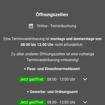
Öffnungszeiten
Online - Terminbuchung
Eine Terminvereinbarung ist
montags und donnerstags von
08:00 bis 12:00 Uhr
nicht erforderlich.
Zu allen anderen Öffnungszeiten ist eine vorherige
Terminvereinbarung notwendig!
Pass- und Einwohnermeldeamt
Klicken, um weitere Öffnungs- oder Schließzeiten a
Jetzt geöffnet:
08:00
-
13:00
Uhr
Von 08:00 bis
Gewerbe- und Ordnungsamt
Klicken, um weitere Öffnungs- oder Schließzeiten a
Jetzt geöffnet:
08:00
-
13:00
Uhr
Von 08:00 bis