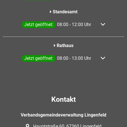
Standesamt
Klicken, um weitere Öffnungs- oder Schließzeiten a
Jetzt geöffnet:
08:00
-
12:00
Uhr
Von 08:00 bis
Rathaus
Klicken, um weitere Öffnungs- oder Schließzeiten a
Jetzt geöffnet:
08:00
-
13:00
Uhr
Von 08:00 bis
Kontakt
Verbandsgemeindeverwaltung Lingenfeld
Hauptstraße 60, 67360 Lingenfeld