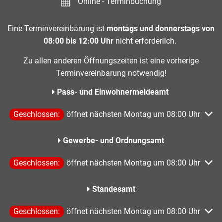
Online - Terminbuchung
Eine Terminvereinbarung ist
montags und donnerstags von
08:00 bis 12:00 Uhr
nicht erforderlich.
Zu allen anderen Öffnungszeiten ist eine vorherige
Terminvereinbarung notwendig!
Pass- und Einwohnermeldeamt
Klicken, um weitere Öffnungs- oder Schließzeiten auszublen
Geschlossen:
öffnet nächsten Montag um 08:00 Uhr
Gewerbe- und Ordnungsamt
Klicken, um weitere Öffnungs- oder Schließzeiten auszublen
Geschlossen:
öffnet nächsten Montag um 08:00 Uhr
Standesamt
Klicken, um weitere Öffnungs- oder Schließzeiten auszublen
Geschlossen:
öffnet nächsten Montag um 08:00 Uhr