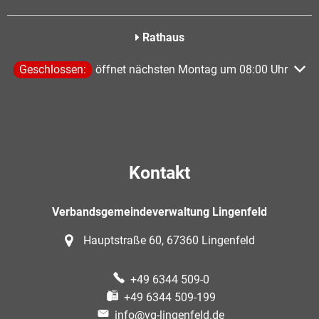
Rathaus
Klicken, um weitere Öffnungs- oder Schließzeiten auszublen
Geschlossen:
öffnet nächsten Montag um 08:00 Uhr
Kontakt
Verbandsgemeindeverwaltung Lingenfeld
Hauptstraße 60, 67360 Lingenfeld
+49 6344 509-0
+49 6344 509-199
info@vg-lingenfeld.de