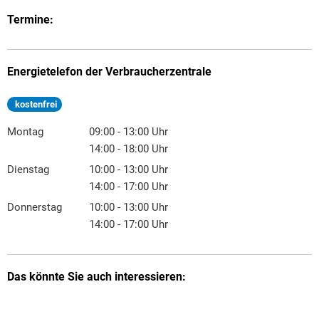
Termine:
Energietelefon der Verbraucherzentrale
kostenfrei
Montag
09:00
-
13:00
Uhr
Von 09:00 bis 13:00 Uhr
14:00
-
18:00
Uhr
Von 14:00 bis 18:00 Uhr
Dienstag
10:00
-
13:00
Uhr
Von 10:00 bis 13:00 Uhr
14:00
-
17:00
Uhr
Von 14:00 bis 17:00 Uhr
Donnerstag
10:00
-
13:00
Uhr
Von 10:00 bis 13:00 Uhr
14:00
-
17:00
Uhr
Von 14:00 bis 17:00 Uhr
Das könnte Sie auch interessieren: