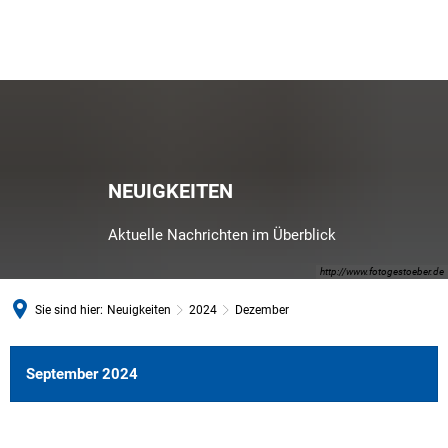
NEUIGKEITEN
Aktuelle Nachrichten im Überblick
http://www.fotogestoeber.de
Sie sind hier:
Neuigkeiten
2024
Dezember
Dezember
September 2024