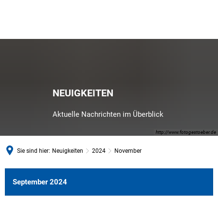
NEUIGKEITEN
Aktuelle Nachrichten im Überblick
http://www.fotogestoeber.de
Sie sind hier:
Neuigkeiten
2024
November
November
September 2024