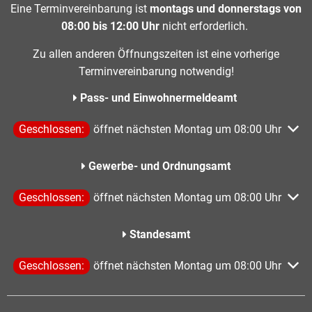
Eine Terminvereinbarung ist
montags und donnerstags von
08:00 bis 12:00 Uhr
nicht erforderlich.
Zu allen anderen Öffnungszeiten ist eine vorherige
Terminvereinbarung notwendig!
Pass- und Einwohnermeldeamt
Klicken, um weitere Öffnungs- oder Schließzeiten auszublen
Geschlossen:
öffnet nächsten Montag um 08:00 Uhr
Gewerbe- und Ordnungsamt
Klicken, um weitere Öffnungs- oder Schließzeiten auszublen
Geschlossen:
öffnet nächsten Montag um 08:00 Uhr
Standesamt
Klicken, um weitere Öffnungs- oder Schließzeiten auszublen
Geschlossen:
öffnet nächsten Montag um 08:00 Uhr