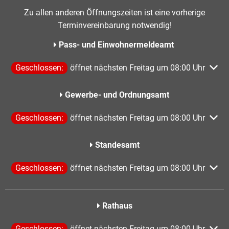
Zu allen anderen Öffnungszeiten ist eine vorherige
Terminvereinbarung notwendig!
Pass- und Einwohnermeldeamt
Klicken, um weitere Öffnungs- oder Schließzeiten auszublen
Geschlossen:
öffnet nächsten Freitag um 08:00 Uhr
Gewerbe- und Ordnungsamt
Klicken, um weitere Öffnungs- oder Schließzeiten auszublen
Geschlossen:
öffnet nächsten Freitag um 08:00 Uhr
Standesamt
Klicken, um weitere Öffnungs- oder Schließzeiten auszublen
Geschlossen:
öffnet nächsten Freitag um 08:00 Uhr
Rathaus
Klicken, um weitere Öffnungs- oder Schließzeiten auszublen
Geschlossen:
öffnet nächsten Freitag um 08:00 Uhr