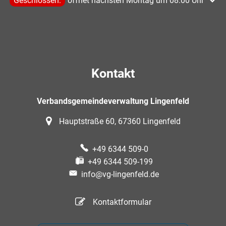
Klicken, um weitere Öffnungs- oder Schließzeiten auszublen
Geschlossen:
öffnet nächsten Montag um 08:00 Uhr
Kontakt
Verbandsgemeindeverwaltung Lingenfeld
Hauptstraße 60, 67360 Lingenfeld
+49 6344 509-0
+49 6344 509-199
info@vg-lingenfeld.de
Kontaktformular