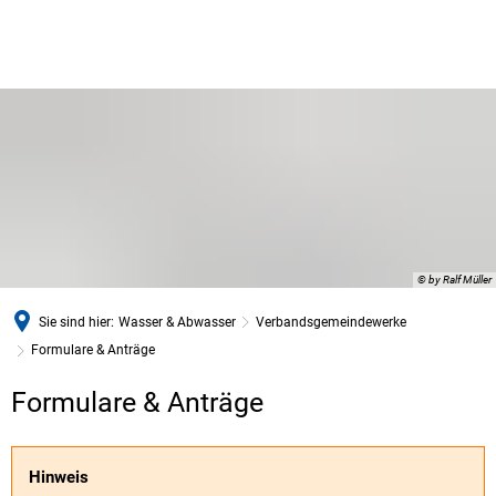
© by Ralf Müller
Sie sind hier:
Wasser & Abwasser
Verbandsgemeindewerke
Formulare & Anträge
Formulare
Formulare & Anträge
&
Anträge
Hinweis