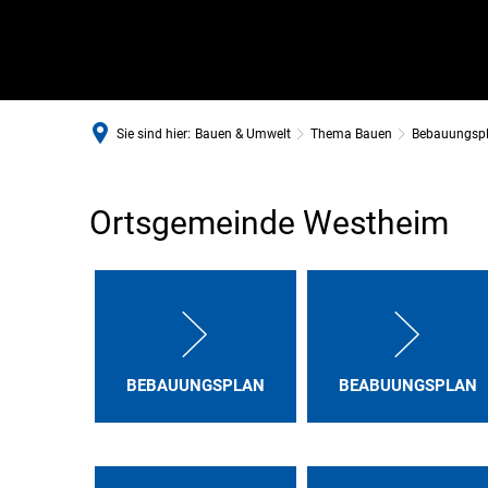
Sie sind hier:
Bauen & Umwelt
Thema Bauen
Bebauungsp
Bebauungspläne
Ortsgemeinde Westheim
Westheim
BEBAUUNGSPLAN
BEABUUNGSPLAN