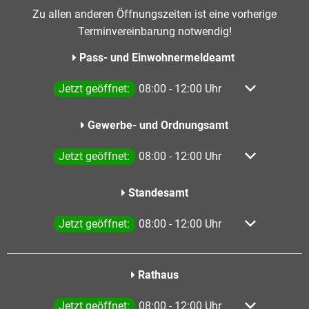
Zu allen anderen Öffnungszeiten ist eine vorherige
Terminvereinbarung notwendig!
Pass- und Einwohnermeldeamt
Klicken, um weitere Öffnungs- oder Schließzeiten a
Jetzt geöffnet:
08:00
-
12:00
Uhr
Von 08:00 bis
Gewerbe- und Ordnungsamt
Klicken, um weitere Öffnungs- oder Schließzeiten a
Jetzt geöffnet:
08:00
-
12:00
Uhr
Von 08:00 bis
Standesamt
Klicken, um weitere Öffnungs- oder Schließzeiten a
Jetzt geöffnet:
08:00
-
12:00
Uhr
Von 08:00 bis
Rathaus
Klicken, um weitere Öffnungs- oder Schließzeiten a
Jetzt geöffnet:
08:00
-
12:00
Uhr
Von 08:00 bis