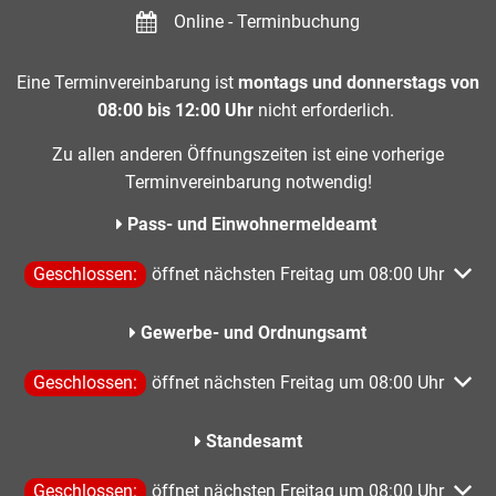
Online - Terminbuchung
Eine Terminvereinbarung ist
montags und donnerstags von
08:00 bis 12:00 Uhr
nicht erforderlich.
Zu allen anderen Öffnungszeiten ist eine vorherige
Terminvereinbarung notwendig!
Pass- und Einwohnermeldeamt
Klicken, um weitere Öffnungs- oder Schließzeiten auszublen
Geschlossen:
öffnet nächsten Freitag um 08:00 Uhr
Gewerbe- und Ordnungsamt
Klicken, um weitere Öffnungs- oder Schließzeiten auszublen
Geschlossen:
öffnet nächsten Freitag um 08:00 Uhr
Standesamt
Klicken, um weitere Öffnungs- oder Schließzeiten auszublen
Geschlossen:
öffnet nächsten Freitag um 08:00 Uhr