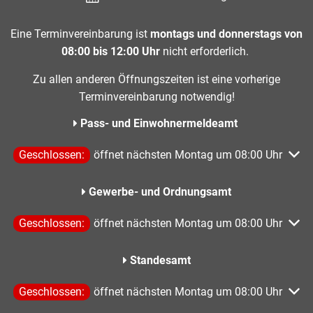
Eine Terminvereinbarung ist
montags und donnerstags von
08:00 bis 12:00 Uhr
nicht erforderlich.
Zu allen anderen Öffnungszeiten ist eine vorherige
Terminvereinbarung notwendig!
Pass- und Einwohnermeldeamt
Klicken, um weitere Öffnungs- oder Schließzeiten auszublen
Geschlossen:
öffnet nächsten Montag um 08:00 Uhr
Gewerbe- und Ordnungsamt
Klicken, um weitere Öffnungs- oder Schließzeiten auszublen
Geschlossen:
öffnet nächsten Montag um 08:00 Uhr
Standesamt
Klicken, um weitere Öffnungs- oder Schließzeiten auszublen
Geschlossen:
öffnet nächsten Montag um 08:00 Uhr