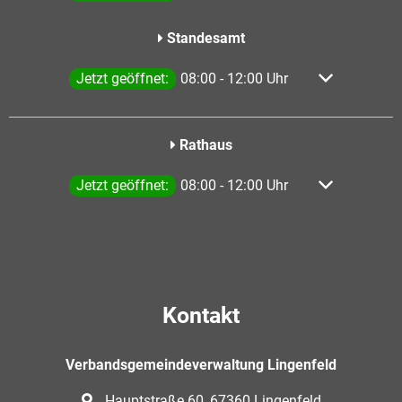
Standesamt
Klicken, um weitere Öffnungs- oder Schließzeiten a
Jetzt geöffnet:
08:00
-
12:00
Uhr
Von 08:00 bis
Rathaus
Klicken, um weitere Öffnungs- oder Schließzeiten a
Jetzt geöffnet:
08:00
-
12:00
Uhr
Von 08:00 bis
Kontakt
Verbandsgemeindeverwaltung Lingenfeld
Hauptstraße 60, 67360 Lingenfeld