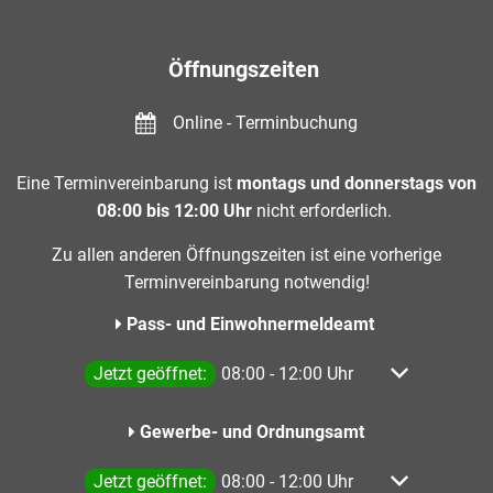
Öffnungszeiten
Online - Terminbuchung
Eine Terminvereinbarung ist
montags und donnerstags von
08:00 bis 12:00 Uhr
nicht erforderlich.
Zu allen anderen Öffnungszeiten ist eine vorherige
Terminvereinbarung notwendig!
Pass- und Einwohnermeldeamt
Klicken, um weitere Öffnungs- oder Schließzeiten a
Jetzt geöffnet:
08:00
-
12:00
Uhr
Von 08:00 bis
Gewerbe- und Ordnungsamt
Klicken, um weitere Öffnungs- oder Schließzeiten a
Jetzt geöffnet:
08:00
-
12:00
Uhr
Von 08:00 bis