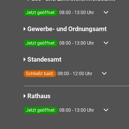
Klicken, um weitere Öffnungs- oder Schließzeiten 
Jetzt geöffnet:
08:00
-
13:00
Uhr
Von 08:00 bis
Gewerbe- und Ordnungsamt
Klicken, um weitere Öffnungs- oder Schließzeiten 
Jetzt geöffnet:
08:00
-
13:00
Uhr
Von 08:00 bis
Standesamt
Klicken, um weitere Öffnungs- oder Schließzeiten 
Schließt bald:
08:00
-
12:00
Uhr
Von 08:00 bis 
Rathaus
Klicken, um weitere Öffnungs- oder Schließzeiten 
Jetzt geöffnet:
08:00
-
13:00
Uhr
Von 08:00 bis