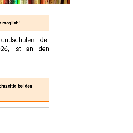
n möglich!
rundschulen der
026, ist an den
chtzeitig bei den
n