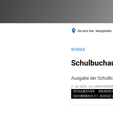
Sie sind hier:
Neuigkeiten
SCHULE
Schulbucha
Ausgabe der Schulbüc
2. Juli 2025
von
JANA HINDE
SCHULBÜCHER
GRUNDSC
FACHBEREICH 3.1- SCHULE 