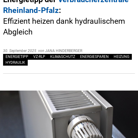
Rheinland-Pfalz
:
Effizient heizen dank hydraulischem
Abgleich
30. September 2025
von
JANA HINDERBERGER
ENERGIETIPP
VZ-RLP
KLIMASCHUTZ
ENERGIESPAREN
HEIZUNG
HYDRAULIK