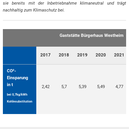
sie bereits mit der Inbetriebnahme klimaneutral und trägt
nachhaltig zum Klimaschutz bei.
Gaststätte Bürgerhaus Westheim
2017
2018
2019
2020
2021
CO²-
Einsparung
in t
2,42
5,7
5,39
5,49
4,77
bei 0,7kg/kWh
Kohlesubstitution