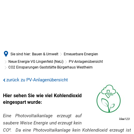
Sie sind hier:
Bauen & Umwelt
Erneuerbare Energien
Neue Energie VG Lingenfeld (NeLi)
PV-Anlagenübersicht
CO2 Einsparungen Gaststätte Bürgerhaus Westheim
CO2
zurück zu PV-Anlagenübersicht
Einsparungen
Hier sehen Sie wie viel Kohlendioxid
Gaststätte
eingespart wurde:
Bürgerhaus
Eine Photovoltaikanlage erzeugt auf
klee123
Westheim
saubere Weise Energie und erzeugt kein
CO². Da eine Photovoltaikanlage kein Kohlendioxid erzeugt ist