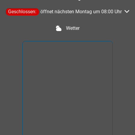
Klicken, um weitere Öffnungs- oder Schließzeiten auszublen
Geschlossen:
öffnet nächsten Montag um 08:00 Uhr
Wetter