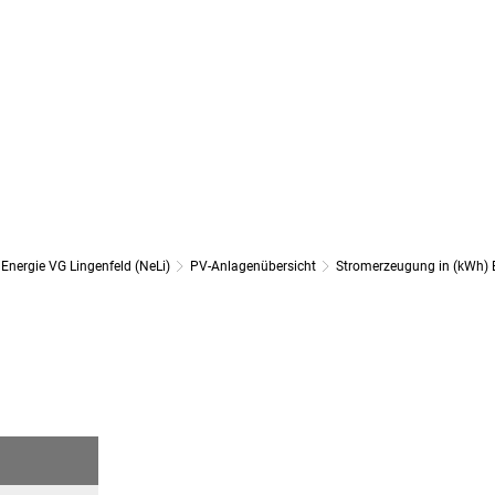
TERMINE
ÖFFNUNGSZEITEN
Energie VG Lingenfeld (NeLi)
PV-Anlagenübersicht
Stromerzeugung in (kWh)