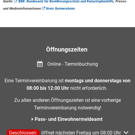
Quelle:
BBK- Bundesamt für Bevölkerungsschutz und Katastrophenhilfe
, Presse-
und Medieninformationen
Kreis Germersheim
Öffnungszeiten
Online - Terminbuchung
Eine Terminvereinbarung ist
montags und donnerstags von
08:00 bis 12:00 Uhr
nicht erforderlich.
Zu allen anderen Öffnungszeiten ist eine vorherige
Terminvereinbarung notwendig!
Pass- und Einwohnermeldeamt
Klicken, um weitere Öffnungs- oder Schließzeiten auszublen
Geschlossen:
öffnet nächsten Freitag um 08:00 Uhr